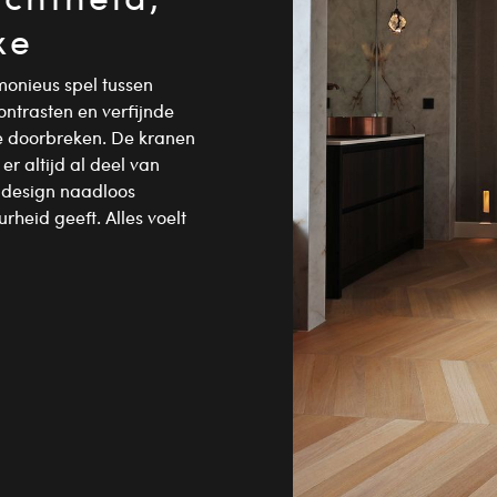
xe
onieus spel tussen
ontrasten en verfijnde
te doorbreken. De kranen
 er altijd al deel van
en design naadloos
rheid geeft. Alles voelt